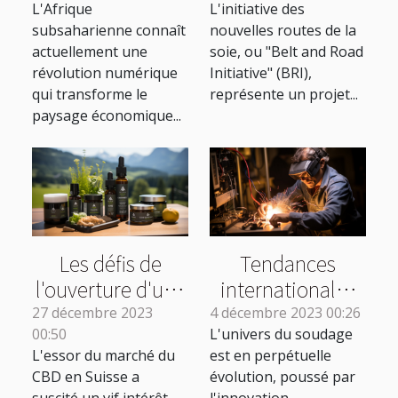
L'Afrique
L'initiative des
opportunités et
conséquences
subsaharienne connaît
nouvelles routes de la
défis
économiques
actuellement une
soie, ou "Belt and Road
pour l'Occident
révolution numérique
Initiative" (BRI),
qui transforme le
représente un projet...
paysage économique...
Les défis de
Tendances
l'ouverture d'une
internationales
boutique de CBD
des techniques
27 décembre 2023
4 décembre 2023 00:26
00:50
L'univers du soudage
en Suisse
de soudage :
L'essor du marché du
est en perpétuelle
quelles
CBD en Suisse a
évolution, poussé par
innovations dans