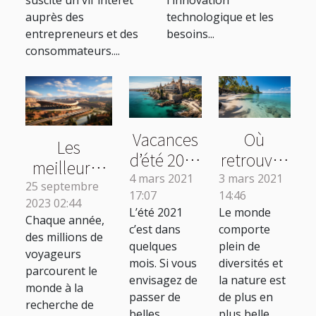
suscité un vif intérêt
l'innovation
les postes à
auprès des
technologique et les
souder ?
entrepreneurs et des
besoins...
consommateurs....
Vacances
Où
Les
d’été 2021
retrouvez
meilleures
en Europe
les belles
4 mars 2021
3 mars 2021
destinations
25 septembre
17:07
14:46
: où aller ?
plages
2023 02:44
de voyage
L’été 2021
Le monde
d’eau
Chaque année,
en 2022
c’est dans
comporte
turquoise
des millions de
quelques
plein de
voyageurs
?
mois. Si vous
diversités et
parcourent le
envisagez de
la nature est
monde à la
passer de
de plus en
recherche de
belles
plus belle