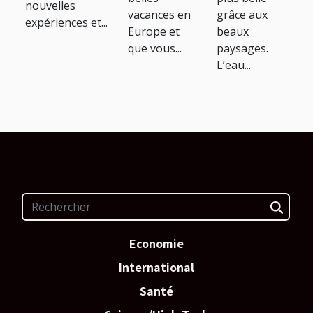
nouvelles
vacances en
grâce aux
expériences et...
Europe et
beaux
que vous...
paysages.
L’eau...
Economie
International
Santé