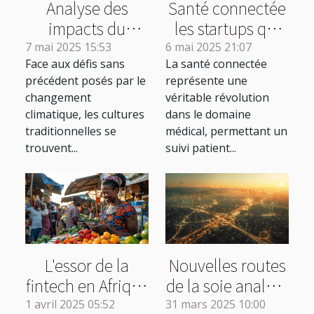
Analyse des
Santé connectée
impacts du
les startups qui
changement
révolutionnent le
7 mai 2025 15:53
6 mai 2025 21:07
Face aux défis sans
La santé connectée
climatique sur les
suivi médical à
précédent posés par le
représente une
cultures
distance
changement
véritable révolution
traditionnelles
climatique, les cultures
dans le domaine
traditionnelles se
médical, permettant un
trouvent...
suivi patient...
L'essor de la
Nouvelles routes
fintech en Afrique
de la soie analyse
subsaharienne
géopolitique et
1 avril 2025 05:52
31 mars 2025 10:00